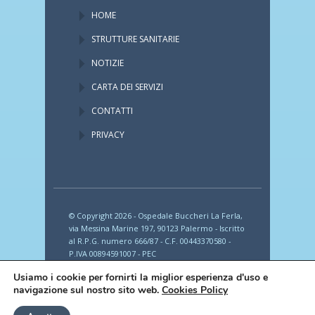
HOME
STRUTTURE SANITARIE
NOTIZIE
CARTA DEI SERVIZI
CONTATTI
PRIVACY
© Copyright 2026 - Ospedale Buccheri La Ferla,
via Messina Marine 197, 90123 Palermo - Iscritto
al R.P.G. numero 666/87 - C.F. 00443370580 -
P.IVA 00894591007 - PEC
provincia_romana_fbf@legalmail.it
Usiamo i cookie per fornirti la miglior esperienza d'uso e
navigazione sul nostro sito web.
Cookies Policy