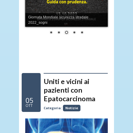
Giornata Mondiale sicurezza stradale
2022_sogni
Uniti e vicini ai
pazienti con
Epatocarcinoma
05
OTT
Categoria:
Notizie