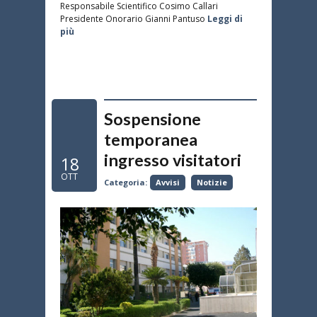
Responsabile Scientifico Cosimo Callari
Presidente Onorario Gianni Pantuso
Leggi di
più
Sospensione
temporanea
ingresso visitatori
18
OTT
Categoria:
Avvisi
Notizie