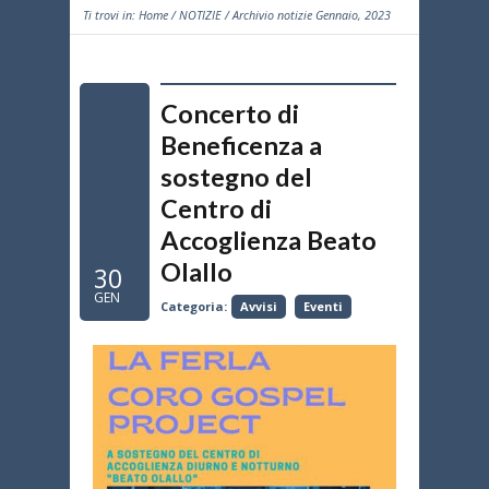
Ti trovi in:
Home
/
NOTIZIE
/ Archivio notizie Gennaio, 2023
Concerto di
Beneficenza a
sostegno del
Centro di
Accoglienza Beato
Olallo
30
GEN
Categoria:
Avvisi
Eventi