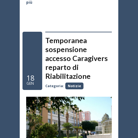
più
Temporanea
sospensione
accesso Caragivers
reparto di
Riabilitazione
18
GEN
Categoria:
Notizie