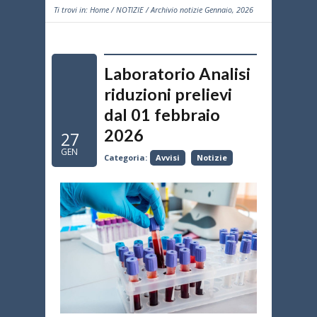
Ti trovi in:
Home
/
NOTIZIE
/ Archivio notizie Gennaio, 2026
Laboratorio Analisi
riduzioni prelievi
dal 01 febbraio
2026
27
GEN
Categoria:
Avvisi
Notizie