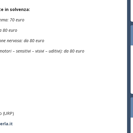
e in solvenza:
amma: 70 euro
da 80 euro
ione nervosa: da 80 euro
motori – sensitivi – visivi – uditivi): da 80 euro
co (URP)
rla.it