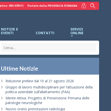
alino: 091/479111
Portale della PROVINCIA ROMANA
NOTIZIE E
SERVIZI
EVENTI
CONTATTI
ONLINE
Ultime Notizie
Riduzione prelievi dal 10 al 21 agosto 2026
Gruppo di lavoro multidisciplinare per l’attuazione della
politica aziendale sull’allattamento (PAA)
Mente Attiva. Progetto di Prevenzione Primaria delle
patologie neurologiche
Nuovo orario prenotazioni radiologia