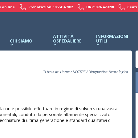
 on line
Prenotazioni: 06/4540182
URP: 091/479898
Centr
ATTIVITÀ
INFORMAZIONI
CHI SIAMO
OSPEDALIERE
UTILI
Ti trovi in:
Home
/
NOTIZIE
/ Diagnostica Neurologica
latori è possibile effettuare in regime di solvenza una vasta
mentali, condotti da personale altamente specializzato
ecchiature di ultima generazione e standard qualitativi di