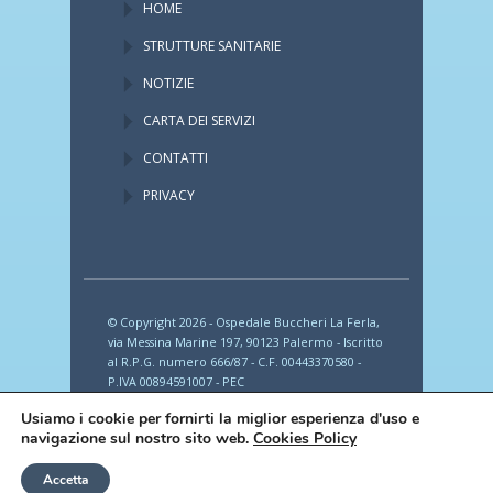
HOME
STRUTTURE SANITARIE
NOTIZIE
CARTA DEI SERVIZI
CONTATTI
PRIVACY
© Copyright 2026 - Ospedale Buccheri La Ferla,
via Messina Marine 197, 90123 Palermo - Iscritto
al R.P.G. numero 666/87 - C.F. 00443370580 -
P.IVA 00894591007 - PEC
provincia_romana_fbf@legalmail.it
Usiamo i cookie per fornirti la miglior esperienza d'uso e
navigazione sul nostro sito web.
Cookies Policy
Accetta