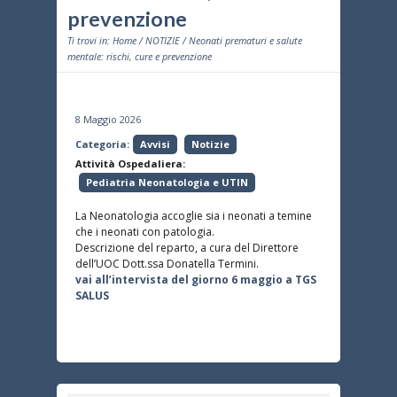
prevenzione
Ti trovi in:
Home
/
NOTIZIE
/ Neonati prematuri e salute
mentale: rischi, cure e prevenzione
8 Maggio 2026
Categoria:
Avvisi
Notizie
Attività Ospedaliera:
Pediatria Neonatologia e UTIN
La Neonatologia accoglie sia i neonati a temine
che i neonati con patologia.
Descrizione del reparto, a cura del Direttore
dell’UOC Dott.ssa Donatella Termini.
vai all’intervista del giorno 6
maggio
a TGS
SALUS